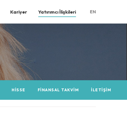
Kariyer
Yatırımcı İlişkileri
EN
HISSE
FINANSAL TAKVIM
İLETIŞIM