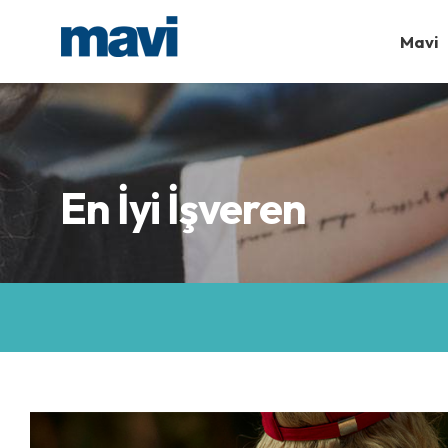
Mavi
En İyi İşveren