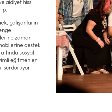
 aidiyet hissi
hip.
mek, çalışanların
denge
ilerine zaman
hobilerine destek
 altında sosyal
yimli eğitmenler
ar sürdürüyor: