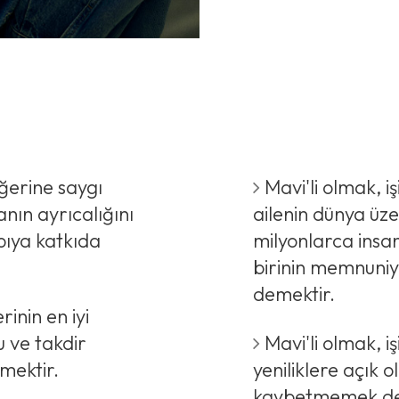
iğerine saygı
Mavi'li olmak, i
nın ayrıcalığını
ailenin dünya üze
apıya katkıda
milyonlarca insa
birinin memnuniy
demektir.
rinin en iyi
u ve takdir
Mavi'li olmak, iş
mektir.
yeniliklere açık 
kaybetmemek de