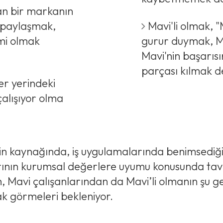
lan bir markanın
ı paylaşmak,
Mavi'li olmak, 
mi olmak
gurur duymak, Mav
Mavi'nin başarısı
parçası kılmak d
er yerindeki
çalışıyor olma
rin kaynağında, iş uygulamalarında benimsediği 
rının kurumsal değerlere uyumu konusunda taviz 
, Mavi çalışanlarından da Mavi’li olmanın şu ge
ak görmeleri bekleniyor.