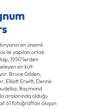
gnum
rs
 dünyanın en önemli
s ile yapılan ortak
tap, 1950’lerden
eleyen en kült
iyor. Bruce Gilden,
 Elliott Erwitt, Dennis
Koudelka, Raymond
da aralarında olduğu
ait 61 fotoğraftan oluşan