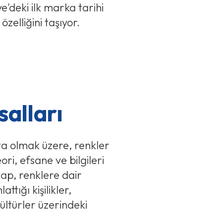
e'deki ilk marka tarihi
özelliğini taşıyor.
alları
ta olmak üzere, renkler
ri, efsane ve bilgileri
tap, renklere dair
attığı kişilikler,
 kültürler üzerindeki