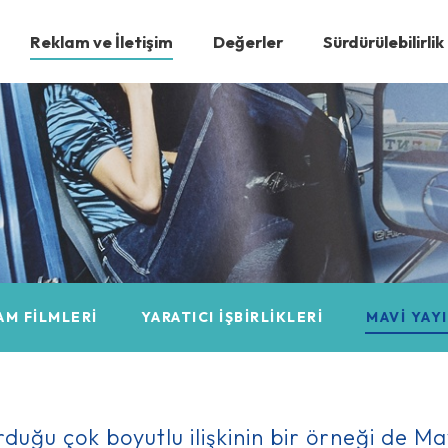
Reklam ve İletişim
Değerler
Sürdürülebilirlik
AM FILMLERI
YARATICI İŞBIRLIKLERI
MAVI YAY
rduğu çok boyutlu ilişkinin bir örneği de Mav