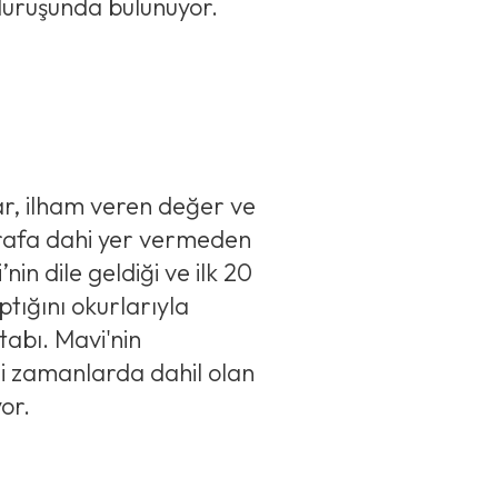
 duruşunda bulunuyor.
i
r, ilham veren değer ve
oğrafa dahi yer vermeden
nin dile geldiği ve ilk 20
ptığını okurlarıyla
tabı. Mavi'nin
i zamanlarda dahil olan
yor.