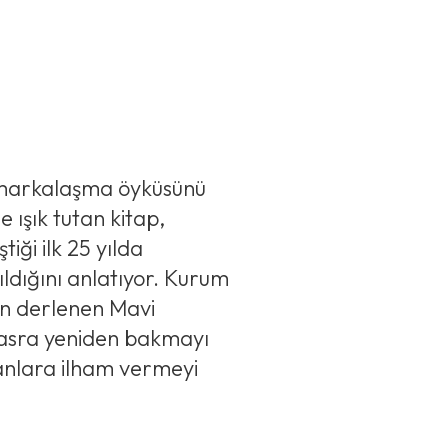
sı markalaşma öyküsünü
 ışık tutan kitap,
tiği ilk 25 yılda
ldığını anlatıyor. Kurum
an derlenen Mavi
k asra yeniden bakmayı
kanlara ilham vermeyi