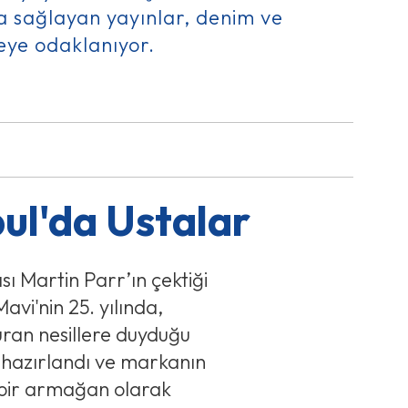
a sağlayan yayınlar, denim ve
eye odaklanıyor.
bul'da Ustalar
ı Martin Parr’ın çektiği
avi'nin 25. yılında,
turan nesillere duyduğu
 hazırlandı ve markanın
 bir armağan olarak