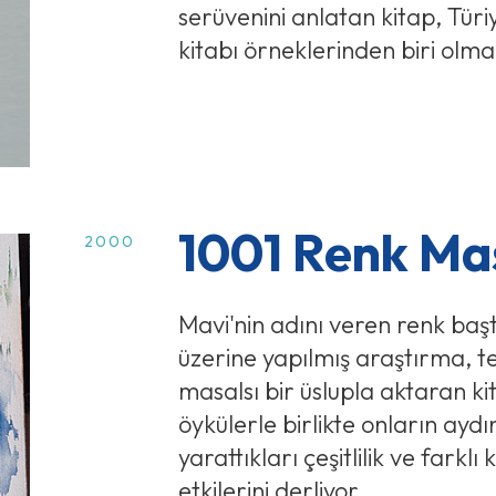
serüvenini anlatan kitap, Türiy
kitabı örneklerinden biri olma 
1001 Renk Mas
2000
Mavi'nin adını veren renk baş
üzerine yapılmış araştırma, teo
masalsı bir üslupla aktaran ki
öykülerle birlikte onların aydınl
yarattıkları çeşitlilik ve farklı
etkilerini derliyor.