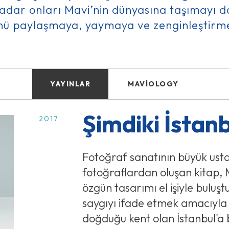
kadar onları Mavi’nin dünyasına taşımayı d
nü paylaşmaya, yaymaya ve zenginleştirm
YAYINLAR
MAVIOLOGY
Şimdiki İstan
2017
Fotoğraf sanatının büyük ustas
fotoğraflardan oluşan kitap, M
özgün tasarımı el işiyle buluş
saygıyı ifade etmek amacıyla
doğduğu kent olan İstanbul'a